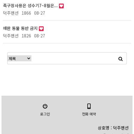
족구장사용은 성수기7~8월은...
덕주펜션
1866
08-27
애완 동물 동반 금지
덕주펜션
1826
08-27
로그인
전화 예약
상호명 : 덕주펜션